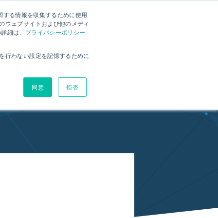
に関する情報を収集するために使用
ー
RX資料ダウンロード
お問い合わせ
RX体験版
のウェブサイトおよび他のメディ
の詳細は、
プライバシーポリシー
環境
ヘルプサイト
ブログ
価格
を行わない設定を記憶するために
同意
拒否