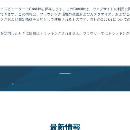
ンピューターにCookieを保存します。このCookieは、ウェブサイトの利用
セミナ
憶できます。この情報は、ブラウジング環境の改善およびカスタマイズ、およびこ
クスおよび測定指標を目的として使用されるものです。当社のCookieについて
動作
コンセプト
特長
機能
導入事例
トを訪問したときに情報はトラッキングされません。ブラウザーではトラッキング
ニュース一覧
最新情報