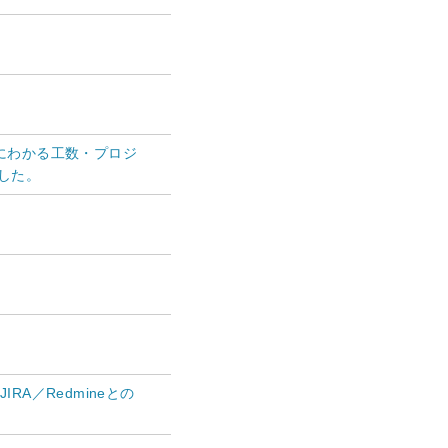
にわかる工数・プロジ
ました。
IRA／Redmineとの