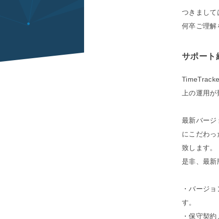
つきましては
何卒ご理解
サポート
TimeTr
上の運用が
最新バージョ
にこだわっ
致します。
是非、最新
・バージョ
す。
・保守契約、