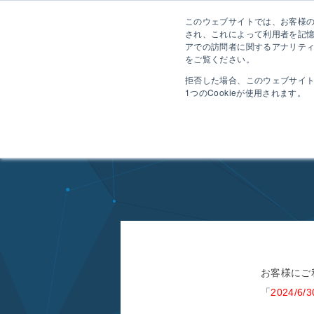
このウェブサイトでは、お客様のコ
され、これによって利用者を記
アでの訪問者に関するアナリティ
をご覧ください。
拒否した場合、このウェブサイ
1つのCookieが使用されます。
HOME
ニュース一覧
TimeTracker FX 3.9 サポート終了のお知らせ
Time
お客様にご
「
2024/6/3