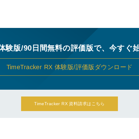
の体験版/90日間無料の評価版で、今すぐ
TimeTracker RX 体験版/評価版ダウンロード
TimeTracker RX 資料請求はこちら