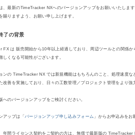
、最新のTimeTracker NXへのバージョンアップをお願いいたしま
を賜りますよう、お願い申し上げます。
終了の背景
acker FX は 販売開始から10年以上経過しており、周辺ツールとの関係
難しくなる可能性がございます。
ンの TimeTracker NX では新規機能はもちろんのこと、処理速度
た改善を実施しており、日々の工数管理／プロジェクト管理をより強
版へのバージョンアップをご検討ください。
ンアップは「
バージョンアップ申し込みフォーム
」からお申込みをお
年間ライセンス契約をご契約の方は、無償で最新版の TimeTracker 