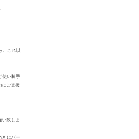
す。
から、これ以
など使い勝手
力にご支援
願い致しま
NX にバー