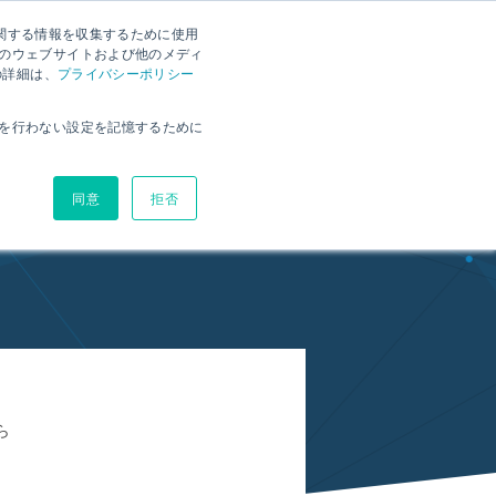
に関する情報を収集するために使用
ー
RX資料ダウンロード
お問い合わせ
RX体験版
のウェブサイトおよび他のメディ
の詳細は、
プライバシーポリシー
環境
ヘルプサイト
ブログ
価格
を行わない設定を記憶するために
同意
拒否
のお知らせ
ら