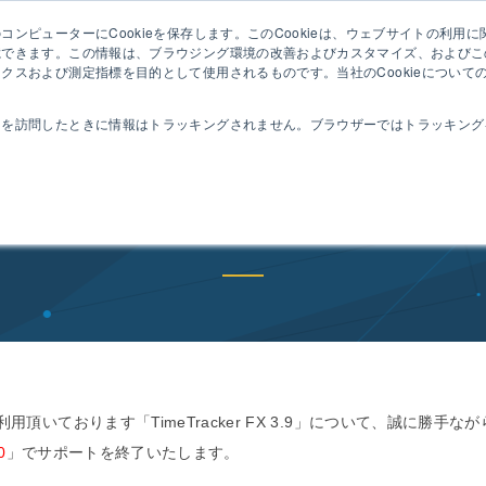
ンピューターにCookieを保存します。このCookieは、ウェブサイトの利用
セミナ
憶できます。この情報は、ブラウジング環境の改善およびカスタマイズ、およびこ
クスおよび測定指標を目的として使用されるものです。当社のCookieについて
動作
コンセプト
特長
機能
導入事例
トを訪問したときに情報はトラッキングされません。ブラウザーではトラッキング
Tracker FX 3.9 サポート終了
利用頂いております「
TimeTracker FX 3.9」について、誠に勝手なが
0
」でサポートを終了いたします。