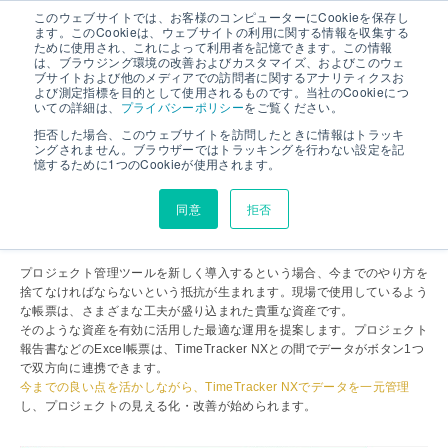
このウェブサイトでは、お客様のコンピューターにCookieを保存し
ます。このCookieは、ウェブサイトの利用に関する情報を収集する
ために使用され、これによって利用者を記憶できます。この情報
は、ブラウジング環境の改善およびカスタマイズ、およびこのウェ
Excel帳票と簡単連携
ブサイトおよび他のメディアでの訪問者に関するアナリティクスお
よび測定指標を目的として使用されるものです。当社のCookieにつ
いての詳細は、
プライバシーポリシー
をご覧ください。
拒否した場合、このウェブサイトを訪問したときに情報はトラッキ
ングされません。ブラウザーではトラッキングを行わない設定を記
今お使いのExcel帳票を資産に。
データを連
憶するために1つのCookieが使用されます。
携するだけで、
プロジェクトが見える化でき
同意
拒否
る。
プロジェクト管理ツールを新しく導入するという場合、今までのやり方を
捨てなければならないという抵抗が生まれます。現場で使用しているよう
な帳票は、さまざまな工夫が盛り込まれた貴重な資産です。
そのような資産を有効に活用した最適な運用を提案します。プロジェクト
報告書などのExcel帳票は、TimeTracker NXとの間でデータがボタン1つ
で双方向に連携できます。
今までの良い点を活かしながら、TimeTracker NXでデータを一元管理
し、プロジェクトの見える化・改善が始められます。