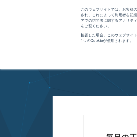
このウェブサイトでは、お客様のコ
され、これによって利用者を記
アでの訪問者に関するアナリティ
をご覧ください。
拒否した場合、このウェブサイ
1つのCookieが使用されます。
HOME
特長
ドラッグ&ドロップで工数入力