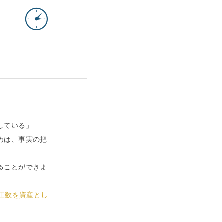
している」
めは、事実の把
ることができま
工数を資産とし