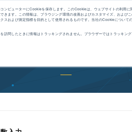
ンピューターにCookieを保存します。このCookieは、ウェブサイトの利用
セミナ
憶できます。この情報は、ブラウジング環境の改善およびカスタマイズ、およびこ
クスおよび測定指標を目的として使用されるものです。当社のCookieについて
動作
コンセプト
特長
機能
導入事例
トを訪問したときに情報はトラッキングされません。ブラウザーではトラッキング
ドラッグ&ドロップで工数入力