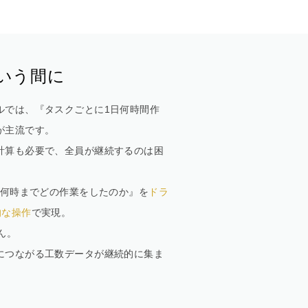
いう間に
ルでは、『タスクごとに1日何時間作
が主流です。
計算も必要で、全員が継続するのは困
何時から何時までどの作業をしたのか』を
ドラ
的な操作
で実現。
ん。
につながる工数データが継続的に集ま