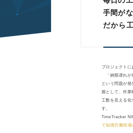
毎日の
手間が
だから
プロジェクトに
「納期遅れが発
という問題が発
握として、作業
工数を見える化
す。
TimeTrack
て知識労働現場