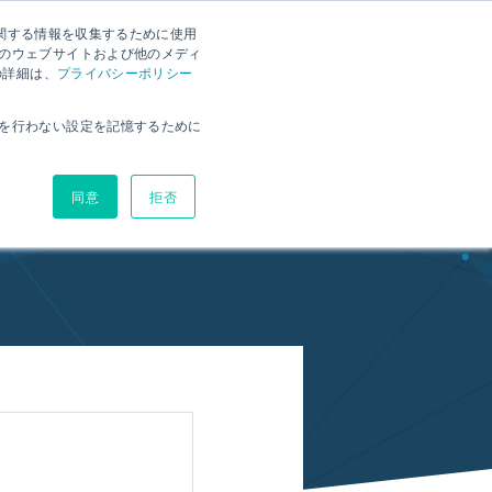
に関する情報を収集するために使用
ー
RX資料ダウンロード
お問い合わせ
RX体験版
のウェブサイトおよび他のメディ
の詳細は、
プライバシーポリシー
環境
ヘルプサイト
ブログ
価格
を行わない設定を記憶するために
同意
拒否