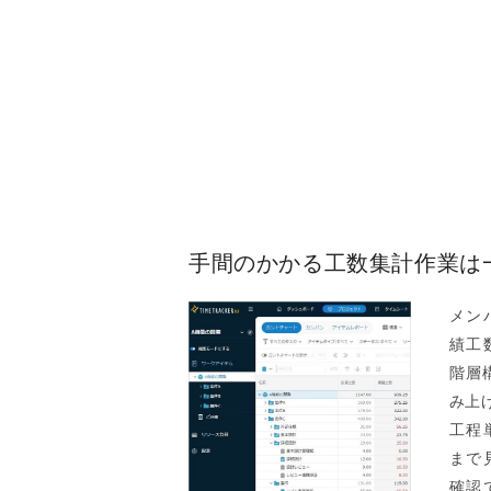
手間のかかる工数集計作業は
メン
績工
階層
み上
工程
まで
確認