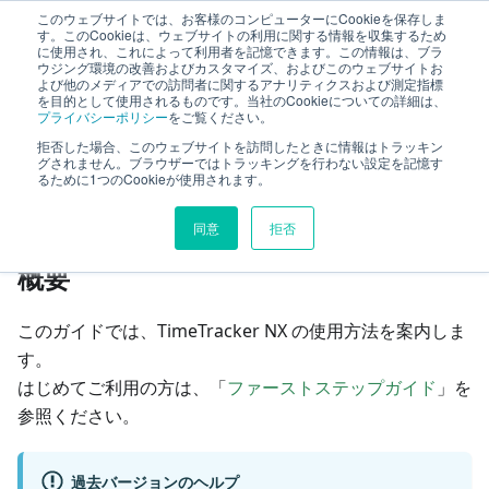
このウェブサイトでは、お客様のコンピューターにCookieを保存しま
TimeTracker NX ヘルプ
す。このCookieは、ウェブサイトの利用に関する情報を収集するため
に使用され、これによって利用者を記憶できます。この情報は、ブラ
ウジング環境の改善およびカスタマイズ、およびこのウェブサイトお
よび他のメディアでの訪問者に関するアナリティクスおよび測定指標
はじめに
を目的として使用されるものです。当社のCookieについての詳細は、
プライバシーポリシー
をご覧ください。
拒否した場合、このウェブサイトを訪問したときに情報はトラッキン
このページの見出し
グされません。ブラウザーではトラッキングを行わない設定を記憶す
るために1つのCookieが使用されます。
はじめに
同意
拒否
概要
このガイドでは、TimeTracker NX の使用方法を案内しま
す。
はじめてご利用の方は、「
ファーストステップガイド
」を
参照ください。
過去バージョンのヘルプ