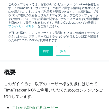
このウェブサイトでは、お客様のコンピューターにCookieを保存しま
ファーストステップガイド
す。このCookieは、ウェブサイトの利用に関する情報を収集するため
に使用され、これによって利用者を記憶できます。この情報は、ブラ
ウジング環境の改善およびカスタマイズ、およびこのウェブサイトお
よび他のメディアでの訪問者に関するアナリティクスおよび測定指標
はじめに
を目的として使用されるものです。当社のCookieについての詳細は、
プライバシーポリシー
をご覧ください。
拒否した場合、このウェブサイトを訪問したときに情報はトラッキン
このページの見出し
グされません。ブラウザーではトラッキングを行わない設定を記憶す
るために1つのCookieが使用されます。
はじめに
同意
拒否
概要
このガイドでは、以下のユーザー様を対象にはじめて
TimeTracker NXをご利用いただくためのコンテンツをご
紹介しています。
これから評価するユーザー