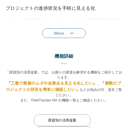
プロジェクトの進捗状況を手軽に見える化
プロジェクト管理画面でも、「ダッシュボード」と同様の情報を確認でき
る「アイテムレポート」。
WBSの選択範囲に連動してレポートの内容が表示されるから、軽快に分
析を進められます。
機能詳細
個人毎に自由にカスタマイズ
表示はメンバーごとに自由にカスタマイズできます。
「課題別の活用提案」では、お困りの課題を解消する機能をご紹介してお
毎日確認する項目だけをまとめたり、表示するデータを必要なもののみに
ります。
フィルタするなど、
自分専用の使いやすい画面
で危険信号を見逃しませ
『工数で業務のムダや改善点を見える化したい』
『複数のプ
、
ん。
ロジェクトの状況を簡単に確認したい』
などお悩みの方、是非ご覧
ください。
また、TimeTracker NX の機能一覧もご確認ください。
メンバーの日々の負荷を手軽にチェック
メンバーの日々の工数を知ることは、残業状況の把握や健康管理の面から
課題別の活用提案
も重要です。
工数入力モニタを使えば、メンバーの毎日の実績工数が手軽にチェックで