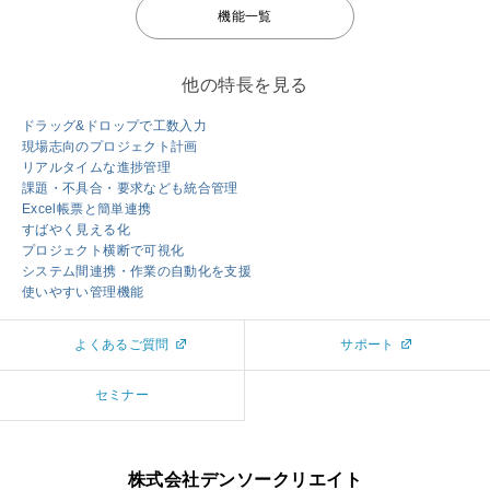
機能一覧
きます。一定の工数以上は赤く表示するなど、負荷の高いメンバーを検出
するのも容易です。
他の特長を見る
ドラッグ&ドロップで工数入力
現場志向のプロジェクト計画
リアルタイムな進捗管理
課題・不具合・要求なども統合管理
Excel帳票と簡単連携
すばやく見える化
プロジェクト横断で可視化
システム間連携・作業の自動化を支援
使いやすい管理機能
よくあるご質問
サポート
セミナー
株式会社デンソークリエイト