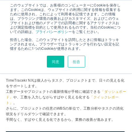
このウェブサイトでは、お客様のコンピューターにCookieを保存し
ます。このCookieは、ウェブサイトの利用に関する情報を収集する
ために使用され、これによって利用者を記憶できます。この情報
は、ブラウジング環境の改善およびカスタマイズ、およびこのウェ
すばやく見える化
ブサイトおよび他のメディアでの訪問者に関するアナリティクスお
よび測定指標を目的として使用されるものです。当社のCookieにつ
いての詳細は、
プライバシーポリシー
をご覧ください。
拒否した場合、このウェブサイトを訪問したときに情報はトラッキ
ングされません。ブラウザーではトラッキングを行わない設定を記
工数やプロジェクト情報を
憶するために1つのCookieが使用されます。
毎日手軽に確認。
同意
拒否
すばやく見える化、今日から改善。
TimeTracekr NXは個人からタスク、プロジェクトまで、日々の見える化
をサポートします。
工数データやプロジェクトの最新情報が手軽に確認できる
「ダッシュボー
ド」
や、工数を入力しながらすばやく見える化する
「クイックレポー
ト」
。
さらに、プロジェクトの任意のWBSの単位で、工数分析やタスクの消化
状況をドリルダウンで確認できます。
手間なく、すばやく見える化できるから、業務の改善が進みます。