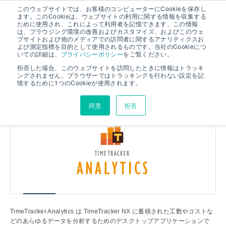
このウェブサイトでは、お客様のコンピューターにCookieを保存し
ます。このCookieは、ウェブサイトの利用に関する情報を収集する
ために使用され、これによって利用者を記憶できます。この情報
は、ブラウジング環境の改善およびカスタマイズ、およびこのウェ
デスクトップアプリで手軽に分析
ブサイトおよび他のメディアでの訪問者に関するアナリティクスお
よび測定指標を目的として使用されるものです。当社のCookieにつ
いての詳細は、
プライバシーポリシー
をご覧ください。
拒否した場合、このウェブサイトを訪問したときに情報はトラッキ
ングされません。ブラウザーではトラッキングを行わない設定を記
組織横断、データベース横断での
憶するために1つのCookieが使用されます。
大規模な集計を高速に実現する
同意
拒否
BI機能
TimeTracker Analytics は TimeTracker NX に蓄積された工数やコストな
どのあらゆるデータを分析するためのデスクトップアプリケーションで