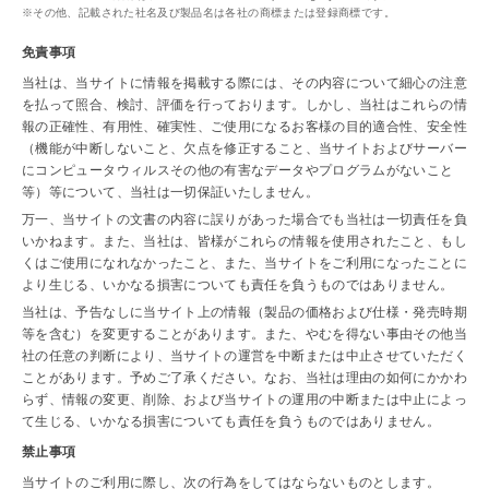
その他、記載された社名及び製品名は各社の商標または登録商標です。
免責事項
当社は、当サイトに情報を掲載する際には、その内容について細心の注意
を払って照合、検討、評価を行っております。しかし、当社はこれらの情
報の正確性、有用性、確実性、ご使用になるお客様の目的適合性、安全性
（機能が中断しないこと、欠点を修正すること、当サイトおよびサーバー
にコンピュータウィルスその他の有害なデータやプログラムがないこと
等）等について、当社は一切保証いたしません。
万一、当サイトの文書の内容に誤りがあった場合でも当社は一切責任を負
いかねます。また、当社は、皆様がこれらの情報を使用されたこと、もし
くはご使用になれなかったこと、また、当サイトをご利用になったことに
より生じる、いかなる損害についても責任を負うものではありません。
当社は、予告なしに当サイト上の情報（製品の価格および仕様・発売時期
等を含む）を変更することがあります。また、やむを得ない事由その他当
社の任意の判断により、当サイトの運営を中断または中止させていただく
ことがあります。予めご了承ください。なお、当社は理由の如何にかかわ
らず、情報の変更、削除、および当サイトの運用の中断または中止によっ
て生じる、いかなる損害についても責任を負うものではありません。
禁止事項
当サイトのご利用に際し、次の行為をしてはならないものとします。