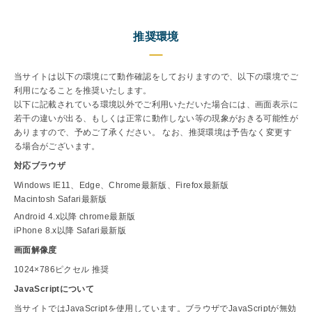
推奨環境
当サイトは以下の環境にて動作確認をしておりますので、以下の環境でご
利用になることを推奨いたします。
以下に記載されている環境以外でご利用いただいた場合には、画面表示に
若干の違いが出る、もしくは正常に動作しない等の現象がおきる可能性が
ありますので、予めご了承ください。 なお、推奨環境は予告なく変更す
る場合がございます。
対応ブラウザ
Windows IE11、Edge、Chrome最新版、Firefox最新版
Macintosh Safari最新版
Android 4.x以降 chrome最新版
iPhone 8.x以降 Safari最新版
画面解像度
1024×786ピクセル 推奨
JavaScriptについて
当サイトではJavaScriptを使用しています。ブラウザでJavaScriptが無効