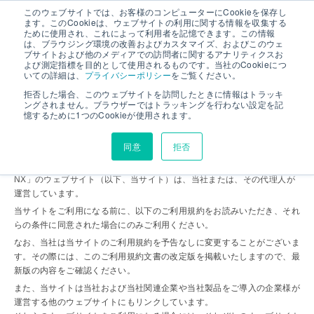
このウェブサイトでは、お客様のコンピューターにCookieを保存し
ます。このCookieは、ウェブサイトの利用に関する情報を収集する
ために使用され、これによって利用者を記憶できます。この情報
は、ブラウジング環境の改善およびカスタマイズ、およびこのウェ
このサイトのご利用について
ブサイトおよび他のメディアでの訪問者に関するアナリティクスお
よび測定指標を目的として使用されるものです。当社のCookieにつ
いての詳細は、
プライバシーポリシー
をご覧ください。
拒否した場合、このウェブサイトを訪問したときに情報はトラッキ
ングされません。ブラウザーではトラッキングを行わない設定を記
憶するために1つのCookieが使用されます。
利用規約
同意
拒否
株式会社デンソークリエイト（以下、当社）の製品である「TimeTracker
NX」のウェブサイト（以下、当サイト）は、当社または、その代理人が
運営しています。
当サイトをご利用になる前に、以下のご利用規約をお読みいただき、それ
らの条件に同意された場合にのみご利用ください。
なお、当社は当サイトのご利用規約を予告なしに変更することがございま
す。その際には、このご利用規約文書の改定版を掲載いたしますので、最
新版の内容をご確認ください。
また、当サイトは当社および当社関連企業や当社製品をご導入の企業様が
運営する他のウェブサイトにもリンクしています。