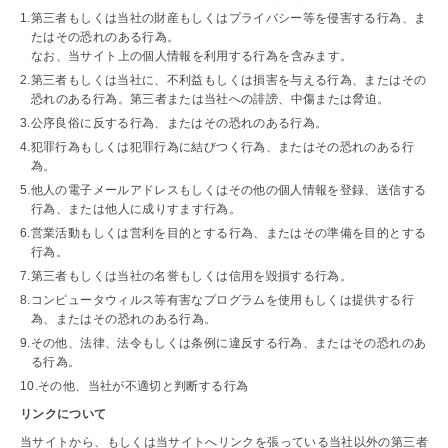
第三者もしくは当社の財産もしくはプライバシー等を侵害する行為、ま
たはその恐れのある行為。
なお、当サイト上の個人情報を利用する行為を含みます。
第三者もしくは当社に、不利益もしくは損害を与える行為、またはその
恐れのある行為。第三者または当社への誹謗、中傷または脅迫。
公序良俗に反する行為、またはその恐れのある行為。
犯罪行為もしくは犯罪行為に結びつく行為、またはその恐れのある行
為。
他人の電子メールアドレスもしくはその他の個人情報を登録、送信する
行為、または他人に成りすます行為。
営業活動もしくは営利を目的とする行為、またはその準備を目的とする
行為。
第三者もしくは当社の名誉もしくは信用を毀損する行為。
コンピュータウィルス等有害なプログラムを使用もしくは提供する行
為、またはその恐れのある行為。
その他、法律、法令もしくは条例に違反する行為、またはその恐れのあ
る行為。
その他、当社が不適切と判断する行為
リンクについて
当サイトから、もしくは当サイトへリンクを張っている当社以外の第三者