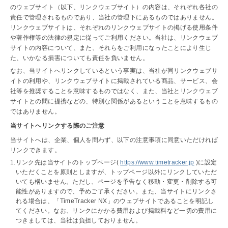
のウェブサイト（以下、リンクウェブサイト）の内容は、それぞれ各社の
責任で管理されるものであり、当社の管理下にあるものではありません。
リンクウェブサイトは、それぞれのリンクウェブサイトの掲げる使用条件
や著作権等の法律の規定に従ってご利用ください。当社は、リンクウェブ
サイトの内容について、また、それらをご利用になったことにより生じ
た、いかなる損害についても責任を負いません。
なお、当サイトへリンクしているという事実は、当社が同リンクウェブサ
イトの利用や、リンクウェブサイトに掲載されている商品、サービス、会
社等を推奨することを意味するものではなく、また、当社とリンクウェブ
サイトとの間に提携などの、特別な関係があるということを意味するもの
ではありません。
当サイトへリンクする際のご注意
当サイトへは、企業、個人を問わず、以下の注意事項に同意いただければ
リンクできます。
リンク先は当サイトのトップページ(
https://www.timetracker.jp
)に設定
いただくことを原則としますが、トップページ以外にリンクしていただ
いても構いません。ただし、ページを予告なく移動・変更・削除する可
能性がありますので、予めご了承ください。また、当サイトにリンクさ
れる場合は、「TimeTracker NX」のウェブサイトであることを明記し
てください。なお、リンクにかかる費用および掲載料など一切の費用に
つきましては、当社は負担しておりません。