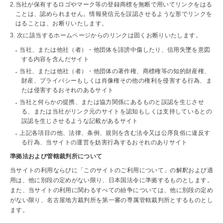
当社が保有するロゴやマーク等の登録商標を無断で用いてリンクをはる
ことは、認められません。情報発信元を誤認させるような形でリンクを
はることは、お断りいたします。
次に該当するホームページからのリンクは固くお断りいたします。
当社、または他社（者）・他団体を誹謗中傷したり、信用失墜を意図
する内容を含んだサイト
当社、または他社（者）・他団体の著作権、商標権等の知的財産権、
財産、プライバシーもしくは肖像権その他の権利を侵害する行為、ま
たは侵害するおそれのあるサイト
当社と何らかの提携、または協力関係にあるものと誤認を生じさせ
る、または当社がリンク元のサイトを認知もしくは支持しているとの
誤認を生じさせるような記載があるサイト
上記各項目の他、法律、条例、規則を含む法令又は公序良俗に違反す
る行為、当サイトの運営を妨害行為するおそれのありサイト
準拠法および管轄裁判所について
当サイトの利用ならびに「このサイトのご利用について」の解釈および適
用は、他に別段の定めがない限り、日本国法令に準拠するものとします。
また、当サイトの利用に関わるすべての紛争については、他に別段の定め
がない限り、名古屋地方裁判所を第一審の専属管轄裁判所とするものとし
ます。