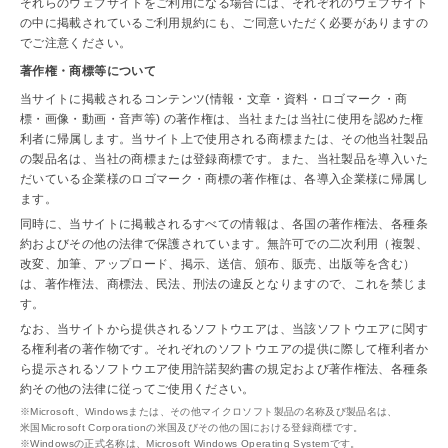
それらのウェブサイトをご利用になる場合には、それぞれのウェブサイト
の中に掲載されているご利用規約にも、ご同意いただく必要がありますの
でご注意ください。
著作権・商標等について
当サイトに掲載されるコンテンツ(情報・文章・資料・ロゴマーク・商
標・画像・動画・音声等) の著作権は、当社または当社に使用を認めた権
利者に帰属します。当サイト上で使用される商標または、その他当社製品
の製品名は、当社の商標または登録商標です。また、当社製品を導入いた
だいている企業様のロゴマーク・商標の著作権は、各導入企業様に帰属し
ます。
同時に、当サイトに掲載されるすべての情報は、各国の著作権法、各種条
約およびその他の法律で保護されています。無許可での二次利用（複製、
改変、加筆、アップロード、掲示、送信、頒布、販売、出版等を含む）
は、著作権法、商標法、民法、刑法の違反となりますので、これを禁じま
す。
なお、当サイトから提供されるソフトウエアは、当該ソフトウエアに関す
る権利者の著作物です。それぞれのソフトウエアの提供に際して権利者か
ら提示されるソフトウエア使用許諾契約書の規定および著作権法、各種条
約その他の法律に従ってご使用ください。
Microsoft、Windowsまたは、その他マイクロソフト製品の名称及び製品名は、
米国Microsoft Corporationの米国及びその他の国における登録商標です。
Windowsの正式名称は、Microsoft Windows Operating Systemです。