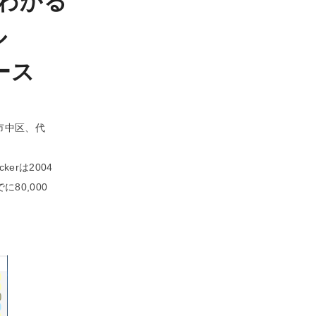
わかる
ル
リース
市中区、代
kerは2004
80,000
。