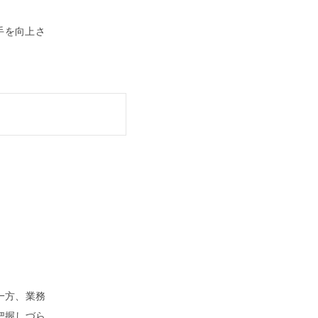
手を向上さ
一方、業務
把握しづら