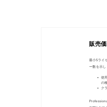
販売価
最小5ライセ
ー数を示し
使用
の
ク
Profess