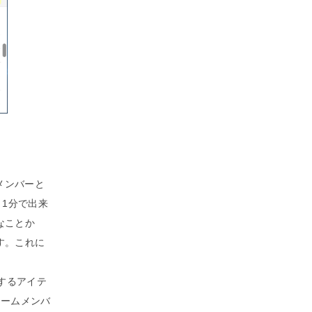
メンバーと
、1分で出来
なことか
す。これに
当するアイテ
チームメンバ