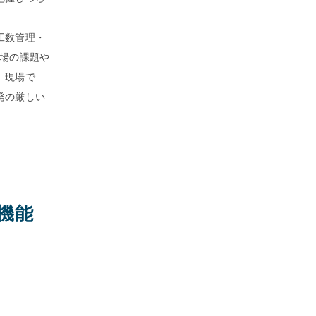
工数管理・
現場の課題や
、現場で
発の厳しい
新機能