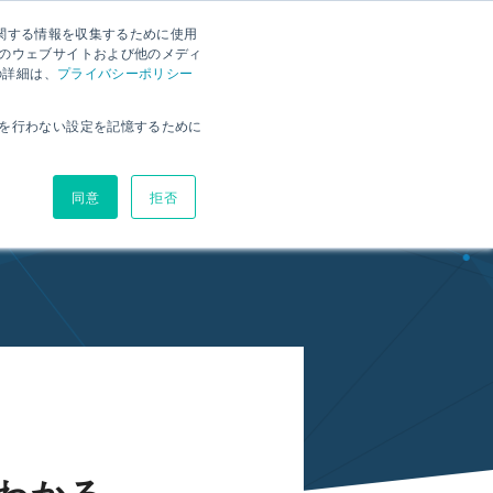
に関する情報を収集するために使用
ー
RX資料ダウンロード
お問い合わせ
RX体験版
のウェブサイトおよび他のメディ
の詳細は、
プライバシーポリシー
環境
ヘルプサイト
ブログ
価格
を行わない設定を記憶するために
同意
拒否
ース