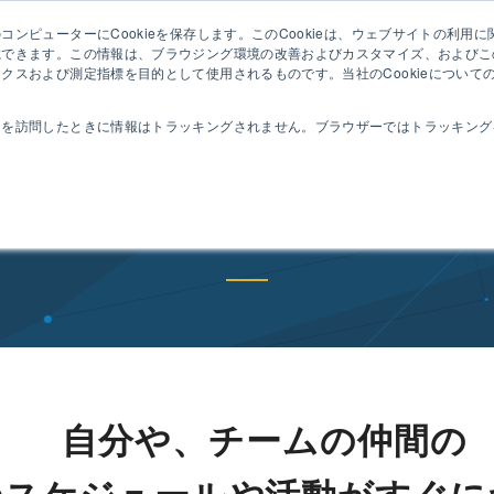
ンピューターにCookieを保存します。このCookieは、ウェブサイトの利用
セミナ
憶できます。この情報は、ブラウジング環境の改善およびカスタマイズ、およびこ
クスおよび測定指標を目的として使用されるものです。当社のCookieについて
動作
コンセプト
特長
機能
導入事例
トを訪問したときに情報はトラッキングされません。ブラウザーではトラッキング
ロジェクト管理ツール「TimeTracker NX 5.5」をリリース
imeTracker NX 5.5 プレスリリ
自分や、チームの仲間の