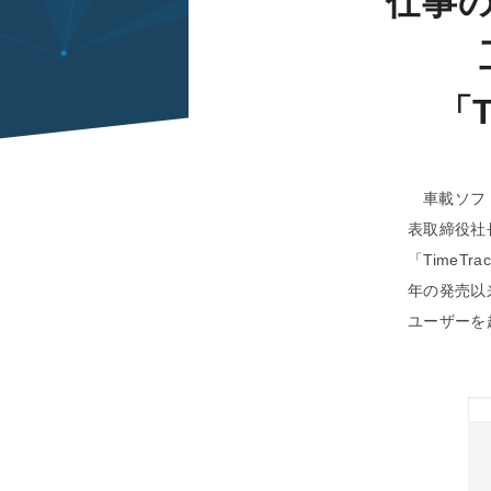
仕事
「T
車載ソフ
表取締役社
「TimeTr
年の発売以
ユーザーを