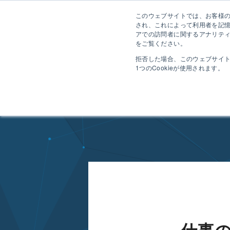
このウェブサイトでは、お客様のコ
され、これによって利用者を記
アでの訪問者に関するアナリティ
をご覧ください。
拒否した場合、このウェブサイ
1つのCookieが使用されます。
HOME
自分や、チームの仲間の仕事のスケジュールや活動がすぐにわかる工数・プ
T