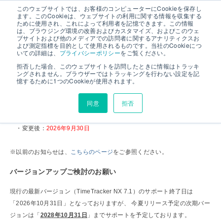
このウェブサイトでは、お客様のコンピューターにCookieを保存し
ます。このCookieは、ウェブサイトの利用に関する情報を収集する
ために使用され、これによって利用者を記憶できます。この情報
は、ブラウジング環境の改善およびカスタマイズ、およびこのウェ
TimeTracker NX 5.0/5.5 サポート終了日変更のお
ブサイトおよび他のメディアでの訪問者に関するアナリティクスお
よび測定指標を目的として使用されるものです。当社のCookieにつ
知らせ
いての詳細は、
プライバシーポリシー
をご覧ください。
拒否した場合、このウェブサイトを訪問したときに情報はトラッキ
ングされません。ブラウザーではトラッキングを行わない設定を記
憶するために1つのCookieが使用されます。
「TimeTracker NX
5.0/5.5
」のサポート終了日を、以下のとおり変更する
ことをお知らせいたします。
同意
拒否
・変更前：2026年5月31日
・変更後：
2026年9月30日
※以前のお知らせは、
こちらのページ
をご参照ください。
バージョンアップご検討のお願い
現行の最新バージョン（TimeTracker NX 7.1）のサポート終了日は
「2026年10月31日」となっておりますが、 今夏リリース予定の次期バー
ジョンは「
2028年10月31日
」までサポートを予定しております。