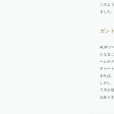
このよう
ました
ガン
ALMツ
となる
ームやメ
チャー
きれば
しかし
て方が
はあり