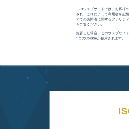
このウェブサイトでは、お客様のコ
され、これによって利用者を記
アでの訪問者に関するアナリティ
をご覧ください。
拒否した場合、このウェブサイ
1つのCookieが使用されます。
HOME
導入事例
導入事例 株式会社ジェイテクト様
I