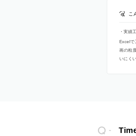
こ
・実績
Exce
画の粒
いにく
Ti