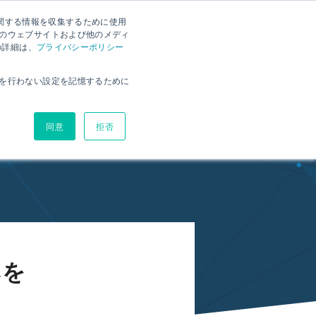
に関する情報を収集するために使用
ー
RX資料ダウンロード
お問い合わせ
RX体験版
のウェブサイトおよび他のメディ
の詳細は、
プライバシーポリシー
環境
ヘルプサイト
ブログ
価格
を行わない設定を記憶するために
同意
拒否
みを