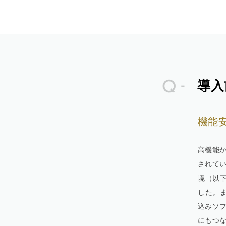
導入
機能
高機能か
されていま
境（以
した。
込みソフ
にもつ