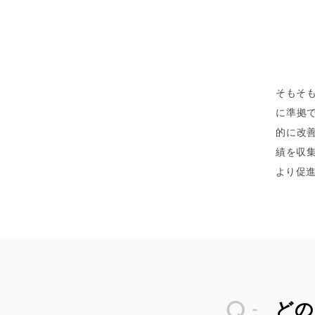
そもそ
に準拠
的に改善
績を収
より促
どの