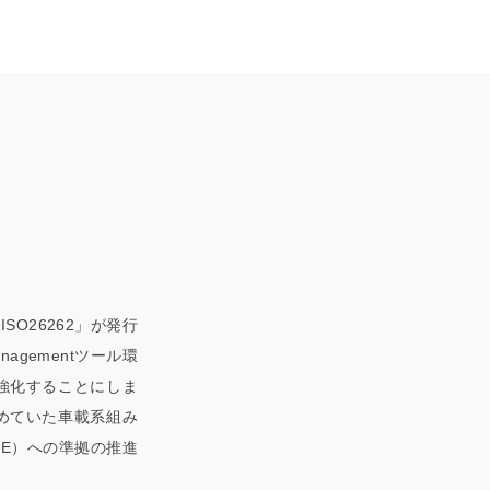
O26262」が発行
anagementツール環
強化することにしま
めていた車載系組み
ICE）への準拠の推進