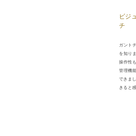
ビジ
チ
ガントチ
を知りま
操作性
管理機
できまし
きると