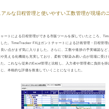
ュアルな日程管理と使いやすい工数管理が現場の
ャートによる日程管理ができる市販ツールを探していたところ、TimeTra
した。TimeTracker FXはガントチャートによる計画管理・日程管
も良い点がまず気に入りました。さらに、工数や進捗の予実確認など
能や見える化機能も充実しており、柔軟で馴染み易い点が現場に受け
た。これなら従来のExcel管理と比較し、入力者や管理者に負担を
感じ、本格的な評価を推進していくことになりました。