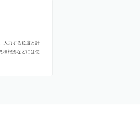
め、入力する粒度と計
見積根拠などには使
？