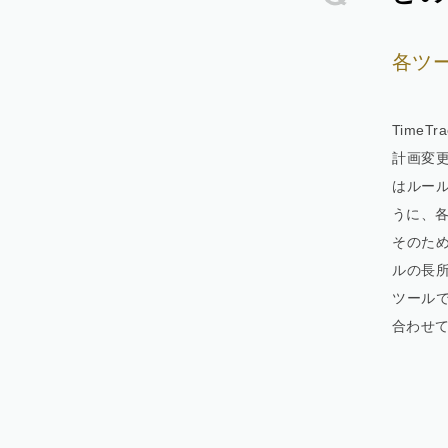
各ツ
Time
計画変
はルー
うに、
そのため
ルの長
ツール
合わせ