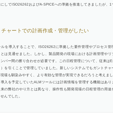
にしてISO26262およびA-SPICEへの準拠を推進してきましたが、
。
トチャートでの計画作成・管理がしたい
ールを導入することで、ISO26262に準拠した要件管理やプロセス
ことは見通せました。しかし、製品開発の現場における計画管理やリ
ンバー間の擦り合わせが必要です。この日程管理について、従来はEx
ト）を引くことで管理していました。新しいシステムでもガントチャ
、現場も馴染みやすく、より有効な管理が実現できるだろうと考えま
、導入を予定していたALMツールには計画情報を管理する機能はあり
従来の弊社のやり方とは異なり、操作性も開発現場の日程管理の用途
ませんでした。