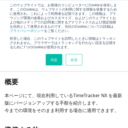
このウェブサイトでは、お客様のコンピューターにCookieを保存しま
セットアップガイド
す。このCookieは、ウェブサイトの利用に関する情報を収集するため
に使用され、これによって利用者を記憶できます。この情報は、ブラ
ウジング環境の改善およびカスタマイズ、およびこのウェブサイトお
よび他のメディアでの訪問者に関するアナリティクスおよび測定指標
最新版へのバージョンアップ
を目的として使用されるものです。当社のCookieについての詳細は、
プライバシーポリシー
をご覧ください。
TimeTracker NX から
拒否した場合、このウェブサイトを訪問したときに情報はトラッキン
グされません。ブラウザーではトラッキングを行わない設定を記憶す
るために1つのCookieが使用されます。
このページの見出し
同意
拒否
TimeTracker NX から
概要
本ページにて、現在利用しているTimeTracker NX を最新
版にバージョンアップする手順を紹介します。
今までの環境をそのまま利用する場合に適用できます。