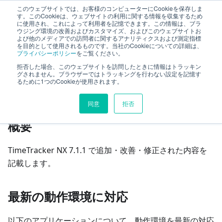
このウェブサイトでは、お客様のコンピューターにCookieを保存しま
TimeTracker NX ヘルプ
す。このCookieは、ウェブサイトの利用に関する情報を収集するため
に使用され、これによって利用者を記憶できます。この情報は、ブラ
ウジング環境の改善およびカスタマイズ、およびこのウェブサイトお
よび他のメディアでの訪問者に関するアナリティクスおよび測定指標
whats-new
V7.1.1 リリースノート
を目的として使用されるものです。当社のCookieについての詳細は、
プライバシーポリシー
をご覧ください。
拒否した場合、このウェブサイトを訪問したときに情報はトラッキン
このページの見出し
グされません。ブラウザーではトラッキングを行わない設定を記憶す
るために1つのCookieが使用されます。
V7.1.1 リリースノート
同意
拒否
概要
TimeTracker NX 7.1.1 で追加・改善・修正された内容を
記載します。
最新の動作環境に対応
以下のアプリケーションについて、動作環境を最新の対応