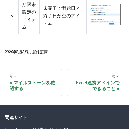
期限未
未完了で開始日／
設定の
5
終了日が空のアイ
アイテ
テム
ム
2026年3月2日
に
最終更新
前へ
次へ
マイルストーンを確
Excel連携アドインで
認する
できること
関連サイト