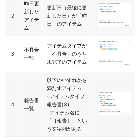
昨日更
更新日（最後に更
新した
2
新した日）が「昨
アイテ
日」のアイテム
ム
アイテムタイプが
不具合
3
「不具合」のうち
一覧
未完了のアイテム
以下のいずれかを
満たすアイテム
- アイテムタイプ：
報告書
4
報告書(※)
一覧
- アイテム名に
「［報告］」とい
う文字列がある