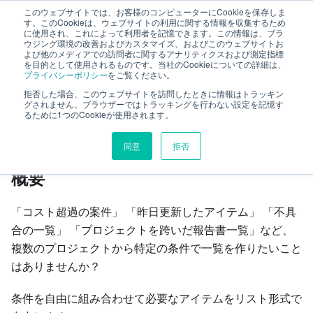
このウェブサイトでは、お客様のコンピューターにCookieを保存しま
TimeTracker NX ヘルプ
す。このCookieは、ウェブサイトの利用に関する情報を収集するため
に使用され、これによって利用者を記憶できます。この情報は、ブラ
ウジング環境の改善およびカスタマイズ、およびこのウェブサイトお
よび他のメディアでの訪問者に関するアナリティクスおよび測定指標
カスタム検索
カスタム検索
を目的として使用されるものです。当社のCookieについての詳細は、
プライバシーポリシー
をご覧ください。
拒否した場合、このウェブサイトを訪問したときに情報はトラッキン
このページの見出し
グされません。ブラウザーではトラッキングを行わない設定を記憶す
るために1つのCookieが使用されます。
カスタム検索
同意
拒否
概要
「コスト超過の案件」 「昨日更新したアイテム」 「不具
合の一覧」 「プロジェクトを跨いだ報告書一覧」など、
複数のプロジェクトから特定の条件で一覧を作りたいこと
はありませんか？
条件を自由に組み合わせて必要なアイテムをリスト形式で