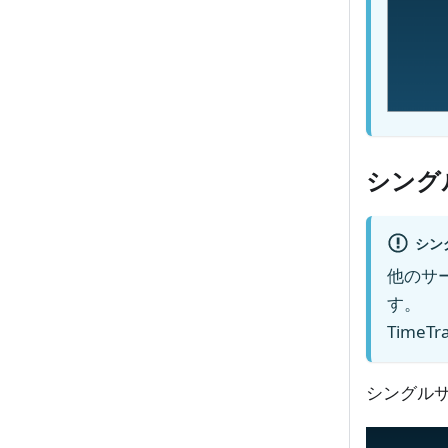
シング
シン
他のサ
す。
Time
シングル