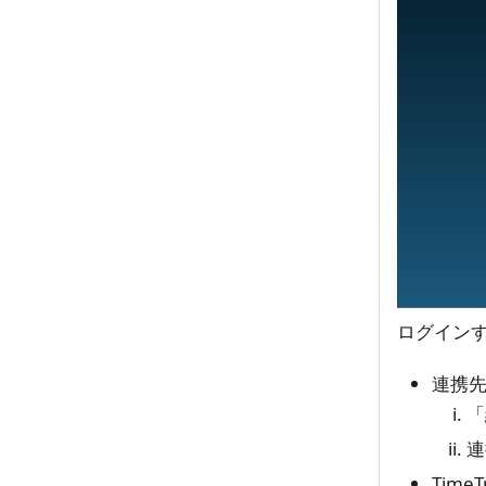
ログイン
連携
「
連
Time