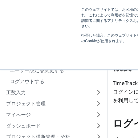
TimeTracker NX ヘルプ
ユーザー向け
システ
このウェブサイトでは、お客様のコ
れ、これによって利用者を記憶で
訪問者に関するアナリティクスおよ
はじめに
さい。
拒否した場合、このウェブサイト
基本操作
ロ
のCookieが使用されます。
ログインする
ログイン後の画面
概要
ユーザー設定を変更する
ログアウトする
TimeTr
ログイン
工数入力
を利用し
プロジェクト管理
マイページ
ログ
ダッシュボード
プロジェクト横断管理・分析