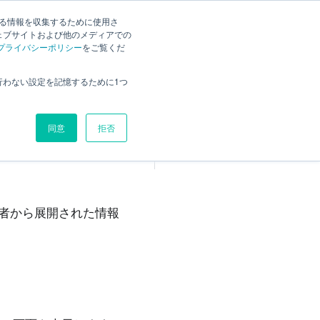
する情報を収集するために使用さ
ェブサイトおよび他のメディアでの
プライバシーポリシー
をご覧くだ
概要
行わない設定を記憶するために1つ
ログインする
操作手順
同意
拒否
シングルサインオンが有効
になっている場合
者から展開された情報