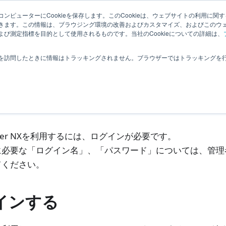
ム管理者向け
ナレッジ
|
関連ページ
ンピューターにCookieを保存します。このCookieは、ウェブサイトの利用に関
きます。この情報は、ブラウジング環境の改善およびカスタマイズ、およびこのウ
び測定指標を目的として使用されるものです。当社のCookieについての詳細は、
基本操作
ログインする
を訪問したときに情報はトラッキングされません。ブラウザーではトラッキングを
グインする
acker NXを利用するには、ログインが必要です。
に必要な「ログイン名」、「パスワード」については、管理
てください。
インする