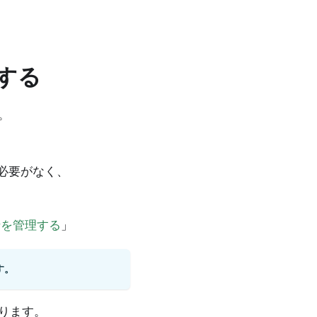
する
。
必要がなく、
捗を管理する
」
す。
ります。