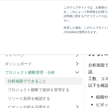
TimeTracker NX ヘルプ
ユーザー向け
システ
このウェブサイトでは、お客様のコ
れ、これによって利用者を記憶で
訪問者に関するアナリティクスおよ
はじめに
さい。
拒否した場合、このウェブサイト
基本操作
分
のCookieが使用されます。
工数入力
プロジェクト管理
分析
マイページ
ダッシュボード
分析画面
認、
プロジェクト横断管理・分析
工数、コ
分析画面でできること
以下を確
プロジェクト横断で進捗を管理する
組織
リソース負荷を確認する
ピボ
ピボット分析を活用する