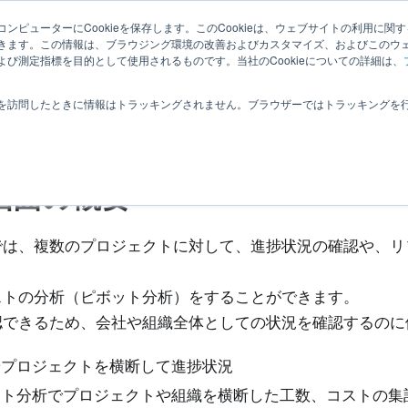
ム管理者向け
ナレッジ
|
関連ページ
ンピューターにCookieを保存します。このCookieは、ウェブサイトの利用に関
きます。この情報は、ブラウジング環境の改善およびカスタマイズ、およびこのウ
び測定指標を目的として使用されるものです。当社のCookieについての詳細は、
プロジェクト横断管理・分析
分析画面でできること
を訪問したときに情報はトラッキングされません。ブラウザーではトラッキングを
析画面でできること
画面の概要
では、複数のプロジェクトに対して、進捗状況の確認や、リ
ストの分析（ピボット分析）をすることができます。
認できるため、会社や組織全体としての状況を確認するのに
やプロジェクトを横断して進捗状況
ット分析でプロジェクトや組織を横断した工数、コストの集