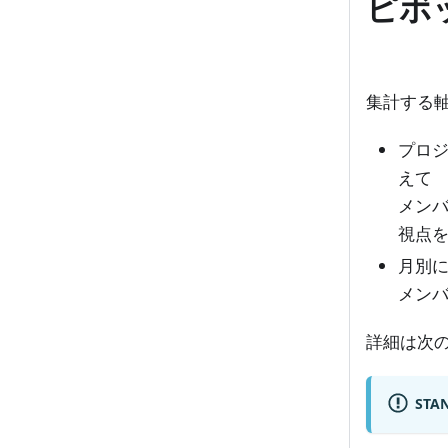
ピボ
集計する
プロ
えて
メン
視点
月別
メン
詳細は次の
ST