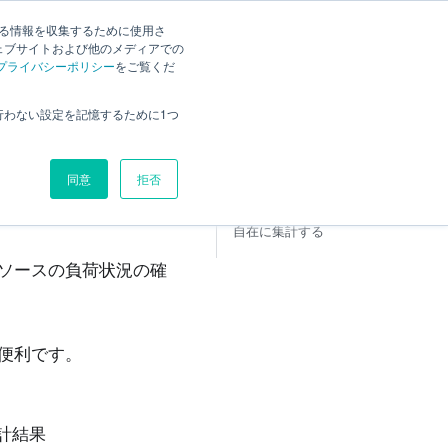
する情報を収集するために使用さ
ェブサイトおよび他のメディアでの
プライバシーポリシー
をご覧くだ
分析画面の概要
行わない設定を記憶するために1つ
プロジェクトを横断して進捗を
管理する
同意
拒否
リソースの負荷を管理する
ピボット分析で工数やコストを
自在に集計する
ソースの負荷状況の確
便利です。
計結果